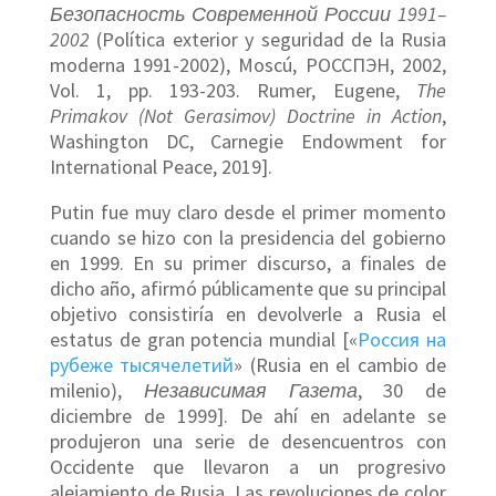
Безопасность Современной России 1991–
2002
(Política exterior y seguridad de la Rusia
moderna 1991-2002), Moscú, РОССПЭН, 2002,
Vol. 1, pp. 193-203. Rumer, Eugene,
The
Primakov (Not Gerasimov) Doctrine in Action
,
Washington DC, Carnegie Endowment for
International Peace, 2019].
Putin fue muy claro desde el primer momento
cuando se hizo con la presidencia del gobierno
en 1999. En su primer discurso, a finales de
dicho año, afirmó públicamente que su principal
objetivo consistiría en devolverle a Rusia el
estatus de gran potencia mundial [«
Россия на
рубеже тысячелетий
» (Rusia en el cambio de
milenio),
Независимая Газета
, 30 de
diciembre de 1999]. De ahí en adelante se
produjeron una serie de desencuentros con
Occidente que llevaron a un progresivo
alejamiento de Rusia. Las revoluciones de color