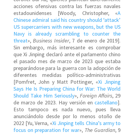
acciones ofensivas contra las fuerzas navales
estadounidenses [Woody, Christopher, «
A
Chinese admiral said his country should ‘attack’
US supercarriers with new weapons, but the US
Navy is already scrambling to counter the
threat
»,
Business Insider
, 7 de enero de 2019].
Sin embargo, más interesante es comprobar
que Xi Jinping declaró ante el parlamento chino
el pasado mes de marzo de 2023 que estaba
preparándose para la guerra con la adopción de
diferentes medidas político-administrativas
[Pomfret, John y Matt Pottinger, «
Xi Jinping
Says He Is Preparing China for War: The World
Should Take Him Seriously
»,
Foreign Affairs
, 29
de marzo de 2023. Hay versión en
castellano
].
Esto tampoco es nada nuevo, pues lleva
anunciándolo desde por lo menos otoño de
2022 [Yu, Verna, «
Xi Jinping tells China’s army to
focus on preparation for war
»,
The Guardian
, 9