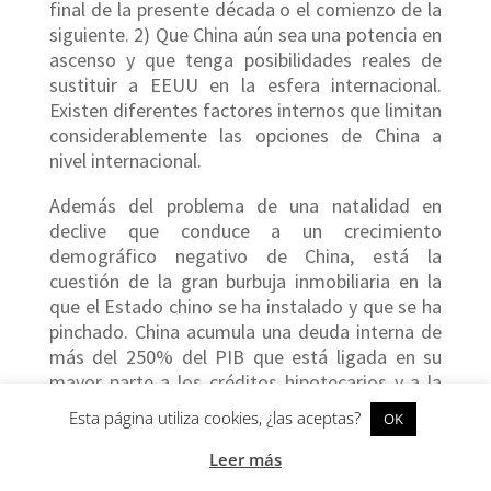
final de la presente década o el comienzo de la
siguiente. 2) Que China aún sea una potencia en
ascenso y que tenga posibilidades reales de
sustituir a EEUU en la esfera internacional.
Existen diferentes factores internos que limitan
considerablemente las opciones de China a
nivel internacional.
Además del problema de una natalidad en
declive que conduce a un crecimiento
demográfico negativo de China, está la
cuestión de la gran burbuja inmobiliaria en la
que el Estado chino se ha instalado y que se ha
pinchado. China acumula una deuda interna de
más del 250% del PIB que está ligada en su
mayor parte a los créditos hipotecarios y a la
financiación de los grandes proyectos
Esta página utiliza cookies, ¿las aceptas?
OK
urbanísticos de numerosas ciudades chinas
[BOFIT, «
Chinese debt-to-GDP ratio approaches
Leer más
300 %
»,
BOFIT
, 21 de enero de 2021]. De hecho,