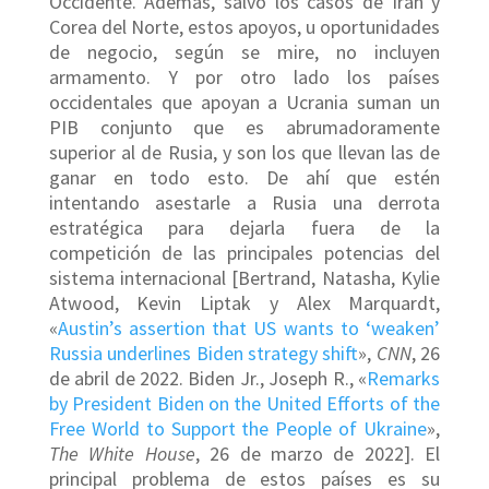
Occidente. Además, salvo los casos de Irán y
Corea del Norte, estos apoyos, u oportunidades
de negocio, según se mire, no incluyen
armamento. Y por otro lado los países
occidentales que apoyan a Ucrania suman un
PIB conjunto que es abrumadoramente
superior al de Rusia, y son los que llevan las de
ganar en todo esto. De ahí que estén
intentando asestarle a Rusia una derrota
estratégica para dejarla fuera de la
competición de las principales potencias del
sistema internacional [Bertrand, Natasha, Kylie
Atwood, Kevin Liptak y Alex Marquardt,
«
Austin’s assertion that US wants to ‘weaken’
Russia underlines Biden strategy shift
»,
CNN
, 26
de abril de 2022. Biden Jr., Joseph R., «
Remarks
by President Biden on the United Efforts of the
Free World to Support the People of Ukraine
»,
The White House
, 26 de marzo de 2022]. El
principal problema de estos países es su