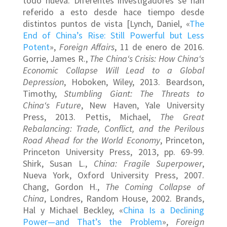
todo nueva. Diferentes investigadores se han
referido a esto desde hace tiempo desde
distintos puntos de vista [Lynch, Daniel, «
The
End of China’s Rise: Still Powerful but Less
Potent
»,
Foreign Affairs
, 11 de enero de 2016.
Gorrie, James R.,
The
China
‘s Crisis: How
China
‘s
Economic Collapse Will Lead to a Global
Depression
, Hoboken, Wiley, 2013. Beardson,
Timothy,
Stumbling Giant: The Threats to
China
‘s Future
, New Haven, Yale University
Press, 2013. Pettis, Michael,
The Great
Rebalancing: Trade, Conflict, and the Perilous
Road Ahead for the World Economy
, Princeton,
Princeton University Press, 2013, pp. 69-99.
Shirk, Susan L.,
China
: Fragile Superpower
,
Nueva York, Oxford University Press, 2007.
Chang, Gordon H.,
The Coming Collapse of
China
, Londres, Random House, 2002. Brands,
Hal y Michael Beckley, «
China Is a Declining
Power—and That’s the Problem
»,
Foreign