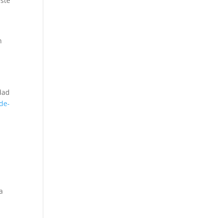
este
n
idad
de-
a