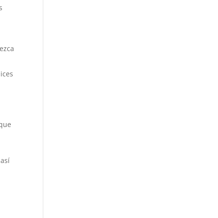
s
rezca
lices
 que
así
z