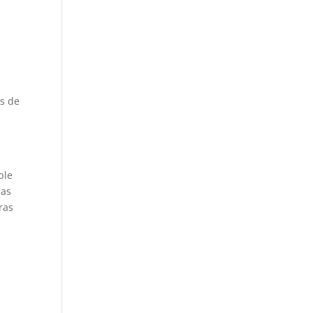
as de
ble
las
ras