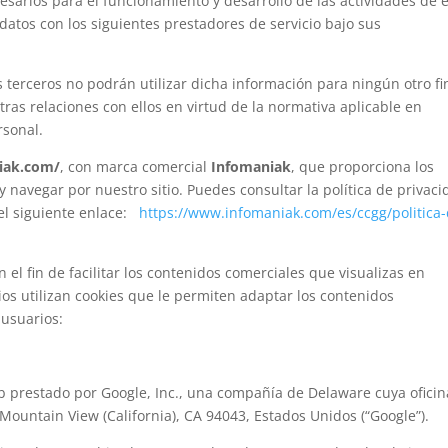
esarios para el funcionamiento y desarrollo de las actividades de 
atos con los siguientes prestadores de servicio bajo sus
s terceros no podrán utilizar dicha información para ningún otro fi
as relaciones con ellos en virtud de la normativa aplicable en
rsonal.
niak.com/
, con marca comercial
Infomaniak
, que proporciona los
 navegar por nuestro sitio. Puedes consultar la política de privac
el siguiente enlace:
https://www.infomaniak.com/es/ccgg/politica-
n el fin de facilitar los contenidos comerciales que visualizas en
ios utilizan cookies que le permiten adaptar los contenidos
 usuarios:
eb prestado por Google, Inc., una compañía de Delaware cuya oficin
ountain View (California), CA 94043, Estados Unidos (“Google”).